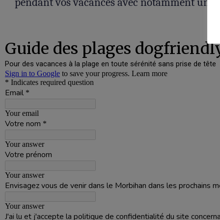
pendant vos vacances avec notamment une car