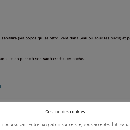
e sanitaire (les popos qui se retrouvent dans l’eau ou sous les pieds) et 
 dunes et on pense à son sac à crottes en poche.
h
Gestion des cookies
dly que j’ai spécialement rédigé pour vous et qui
n poursuivant votre navigation sur ce site, vous acceptez l’utilisati