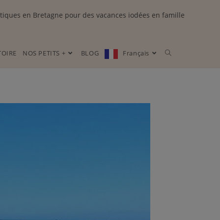
tiques en Bretagne pour des vacances iodées en famille
TOIRE
NOS PETITS +
BLOG
Français