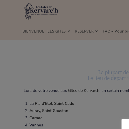
BIENVENUE
LES GITES
RESERVER
FAQ – Pour bi
La plupart d
Le lieu de départ 
Lors de votre venue aux
Gîtes de Kervarch
, un certain nom
La
Ria d’Etel, Saint Cado
Auray, Saint Goustan
Carnac
Vannes