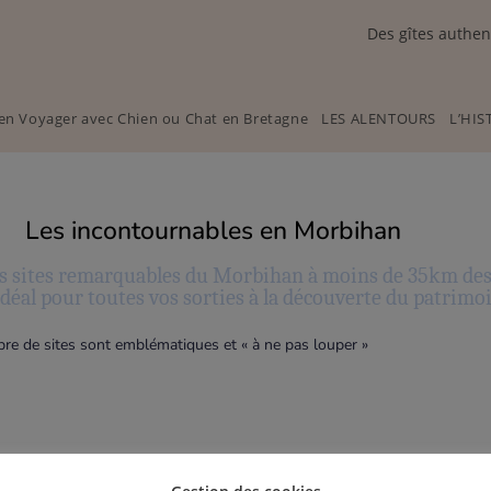
Des gîtes authen
en Voyager avec Chien ou Chat en Bretagne
LES ALENTOURS
L’HIS
Les incontournables en Morbihan
es sites remarquables du Morbihan à moins de 35km des 
idéal pour toutes vos sorties à la découverte du patrimo
bre de sites sont emblématiques et « à ne pas louper »