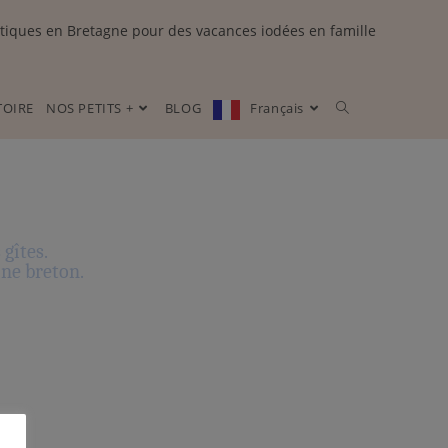
tiques en Bretagne pour des vacances iodées en famille
TOIRE
NOS PETITS +
BLOG
Français
gîtes.
ine breton.