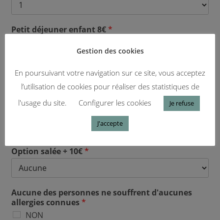
Petit déjeuner enfant 8€
*
Gestion des cookies
Choix et nombre des boissons chaudes
*
En poursuivant votre navigation sur ce site, vous acceptez
l’utilisation de cookies pour réaliser des statistiques de
l'usage du site.
Configurer les cookies
Je refuse
J'accepte
Option salée + 10€
*
Aucune des personnes ne souffrent d'aucunes
allergies connues
*
NON