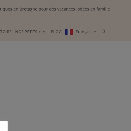
tiques en Bretagne pour des vacances iodées en famille
STOIRE
NOS PETITS +
BLOG
Français