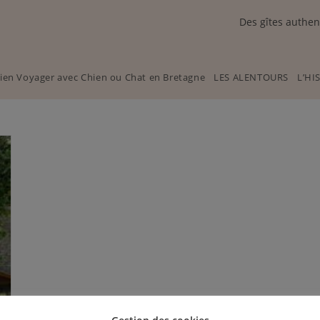
Des gîtes authen
ien Voyager avec Chien ou Chat en Bretagne
LES ALENTOURS
L’HI